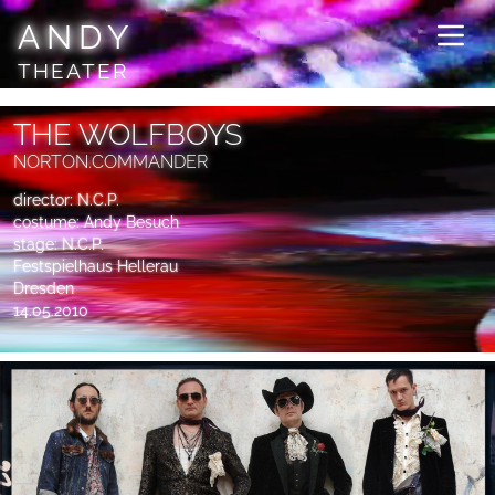
ANDY
THEATER
THE WOLFBOYS
NORTON.COMMANDER
director: N.C.P.
costume: Andy Besuch
stage: N.C.P.
Festspielhaus Hellerau
Dresden
14.05.2010