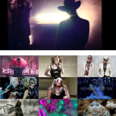
DIE BITTEREN TRÄNEN DER
IN MY ROOM
THE WOLFBOYS
PETRA VON KANT
SALOMÉ
AM KÖNIGSWEG
DER ABEND ALLER TAGE
THE FALL OF THE HOUSE OF
PRIDE
FIDELIO
USHER