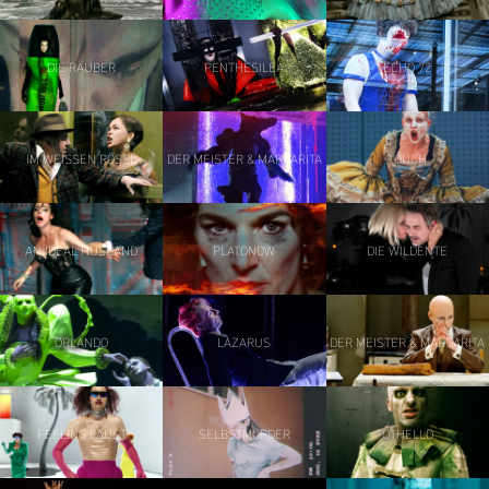
DIE RÄUBER
PENTHESILEA
ECHO 72
IM WEISSEN RÖSSL
DER MEISTER & MARGARITA
TOUCH
AN IDEAL HUSBAND
PLATONOW
DIE WILDENTE
ORLANDO
LAZARUS
DER MEISTER & MARGARITA
FEELING FAUST
SELBSTMÖRDER
OTHELLO