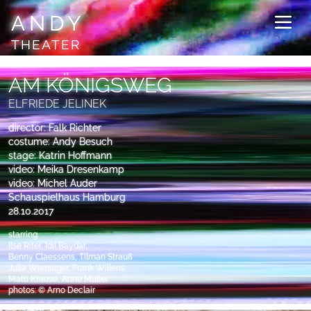
ANDY
THEATER
AM KÖNIGSWEG
ELFRIEDE JELINEK
director: Falk Richter
costume: Andy Besuch
stage: Katrin Hoffmann
video: Meika Dresenkamp
video: Michel Auder
Schauspielhaus Hamburg
28.10.2017
starring
Ilse Riter, Idil Baydar,
Benny Claessens, Tilman Strauß
Julia Wieninger, Frank Willens
Matti Krause, Anne Müller
photos: © Arno Declair